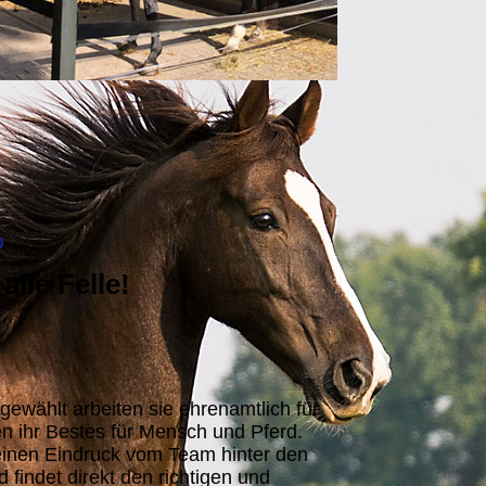
D
alle Felle!
gewählt arbeiten sie ehrenamtlich für
n ihr Bestes für Mensch und Pferd.
 einen Eindruck vom Team hinter den
findet direkt den richtigen und