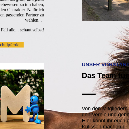
 Lebewesen zu tun haben,
llen Charakter. Natürlich
en passenden Partner zu
wählen...
ll alle... schaut selbst!
chulpferde
UNSER VORSTAN
Das Team für 
—
Von den Mitgliedern 
den Verein und gebe
Hier könnt ihr euch
Kulissen machen und 