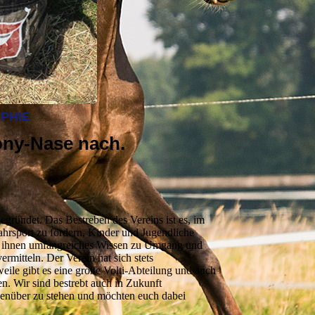
PHIE
ony-Nase nach.
gründet. Das Bestreben des Vereins ist es, im
hrsport zu fördern, Kinder und Jugendliche
ihnen umfangreiches Wissen zu Umgang und
rmitteln. Der Verein hat sich stets
weile gibt es eine große Volti-Abteilung und auch
n. Wir sind bestrebt auch in Zukunft
enüber zu stehen und möchten euch dabei