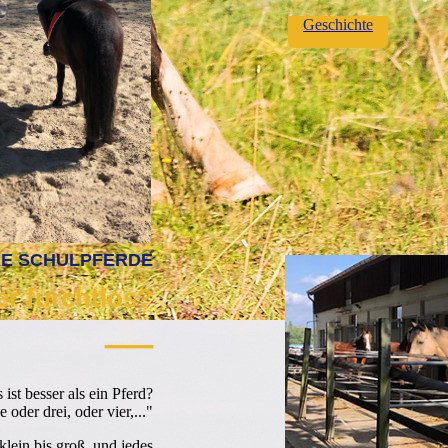
Geschichte
E SCHULPFERDE
er furchtlos?
—
ist besser als ein Pferd?
 oder drei, oder vier,..."
klein bis groß, und jedes