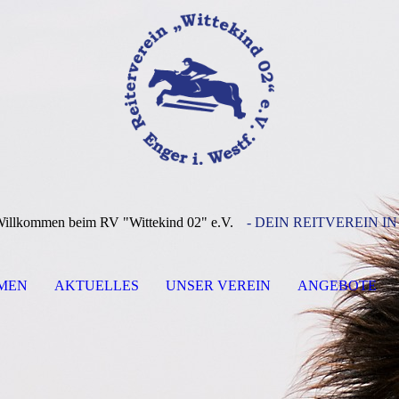
Willkommen beim RV "Wittekind 02" e.V.
- DEIN REITVEREIN IN
MEN
AKTUELLES
UNSER VEREIN
ANGEBOTE