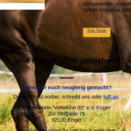
kompetenten Ansprec
selber Interesse mi
Das Team
Sind Fragen offen geblieben?
—
Haben wir euch neugierig gemacht?
Dann schaut vorbei, schreibt uns oder
ruft an
.
Reiterverein "Wittekind 02" e.V. Enger
Zur Reithalle 71
32130 Enger
Kontaktieren könnt ihr uns per E-mail über