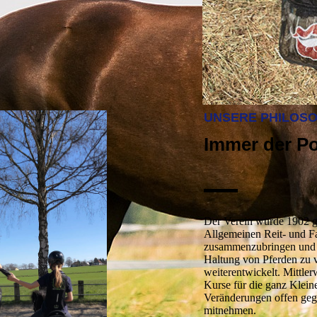
UNSERE PHILOSO
Immer der P
—
Der Verein wurde 1902 ge
Allgemeinen Reit- und Fa
zusammenzubringen und 
Haltung von Pferden zu ve
weiterentwickelt. Mittler
Kurse für die ganz Kleine
Veränderungen offen geg
mitnehmen.