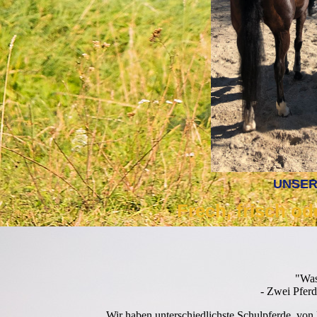
UNSER
Frech, frisch od
"Was 
- Zwei Pferde
Wir haben unterschiedlichste Schulpferde, von 