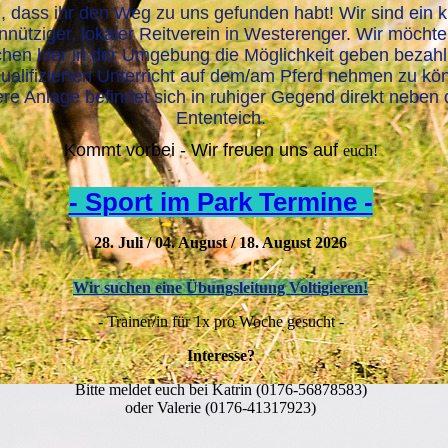
 dass ihr den Weg zu uns gefunden habt! Wir sind ein k
nütziger, lokaler Reitverein in Westerenger. Wir möcht
hen hier in der Umgebung die Möglichkeit geben bezah
ualifizierten Unterricht auf dem/am Pferd nehmen zu kö
re Anlage befindet sich in ruhiger Gegend direkt neben
Ententeich.
Kommt vorbei - Wir freuen uns auf
euch!
- Sport im Park Termine -
28. Juli / 04. August / 18. August 2026
Wir suchen eine Übungsleitung Voltigieren!
- Trainer/in für 1x pro Woche gesucht -
Interesse?
Bitte meldet euch bei Katrin (0176-56878583)
oder Valerie (0176-41317923)