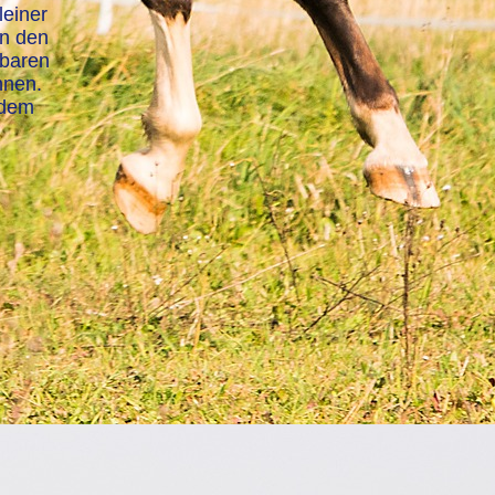
leiner
en den
lbaren
nnen.
 dem