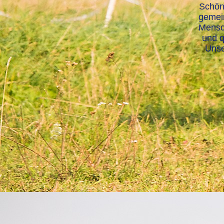
Schön,
gemein
Mensc
und q
Unse